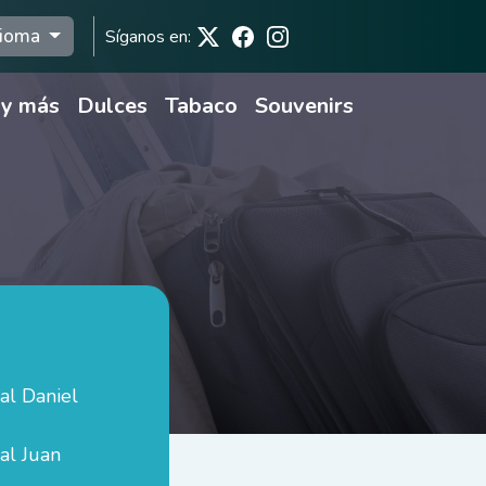
dioma
Síganos en:
 y más
Dulces
Tabaco
Souvenirs
al Daniel
al Juan