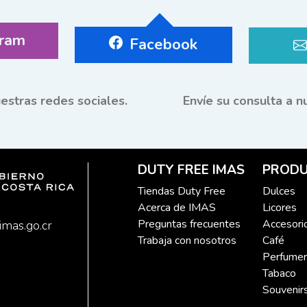
gram
Facebook
estras redes sociales.
Envíe su consulta a n
DUTY FREE IMAS
PROD
Tiendas Duty Free
Dulces
Acerca de IMAS
Licores
Preguntas frecuentes
Accesori
mas.go.cr
Trabaja con nosotros
Café
Perfumer
Tabaco
Souvenir