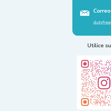
Correo
dutyfree
Utilice s