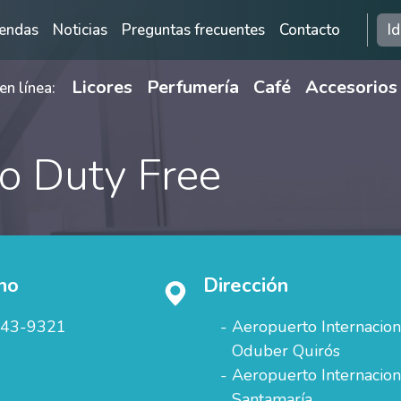
 2
iendas
Noticias
Preguntas frecuentes
Contacto
I
Licores
Perfumería
Café
Accesorios
n línea:
o Duty Free
no
Dirección
443-9321
Aeropuerto Internacion
Oduber Quirós
Aeropuerto Internacion
Santamaría