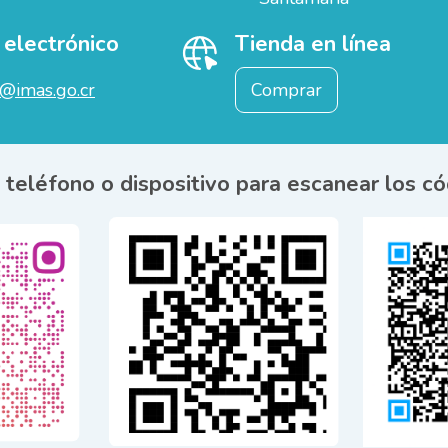
 electrónico
Tienda en línea
@imas.go.cr
Comprar
u teléfono o dispositivo para escanear los c